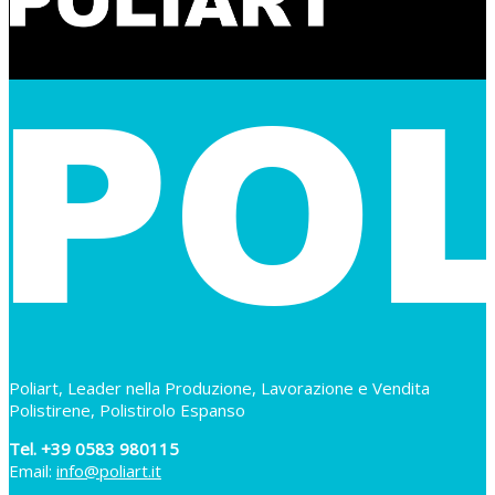
Poliart, Leader nella Produzione, Lavorazione e Vendita
Polistirene, Polistirolo Espanso
Tel. +39 0583 980115
Email:
info@poliart.it