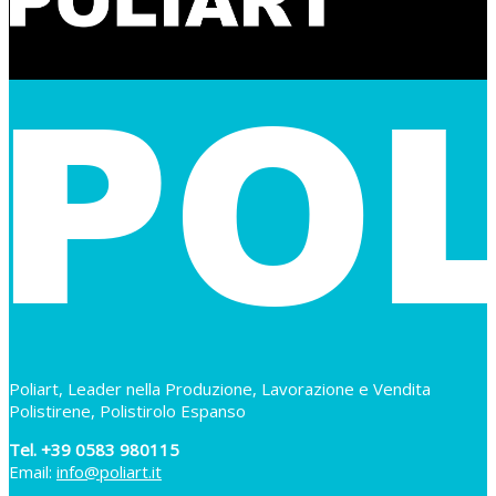
Poliart, Leader nella Produzione, Lavorazione e Vendita
Polistirene, Polistirolo Espanso
Tel. +39 0583 980115
Email:
info@poliart.it