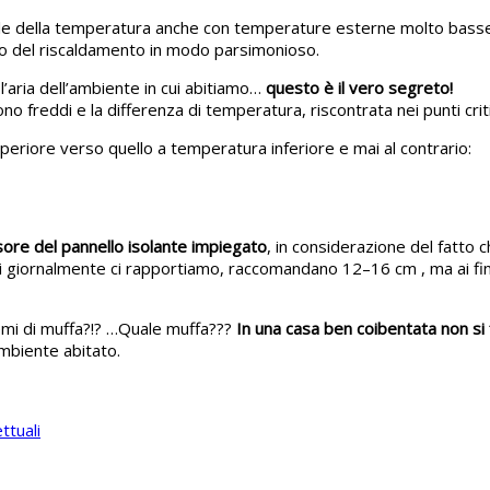
le della temperatura anche con temperature esterne molto basse e 
uso del riscaldamento in modo parsimonioso.
 l’aria dell’ambiente in cui abitiamo…
questo è il vero segreto!
ono freddi e la differenza di temperatura, riscontrata nei punti crit
riore verso quello a temperatura inferiore e mai al contrario:
re del pannello isolante impiegato
, in considerazione del fatto c
n cui giornalmente ci rapportiamo, raccomandano 12–16 cm , ma ai fi
mi di muffa?!? …Quale muffa???
In una casa ben coibentata non s
ambiente abitato.
ttuali