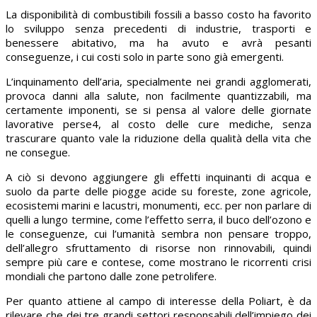
La disponibilità di combustibili fossili a basso costo ha favorito
lo sviluppo senza precedenti di industrie, trasporti e
benessere abitativo, ma ha avuto e avrà pesanti
conseguenze, i cui costi solo in parte sono già emergenti.
L’inquinamento dell’aria, specialmente nei grandi agglomerati,
provoca danni alla salute, non facilmente quantizzabili, ma
certamente imponenti, se si pensa al valore delle giornate
lavorative perse4, al costo delle cure mediche, senza
trascurare quanto vale la riduzione della qualità della vita che
ne consegue.
A ciò si devono aggiungere gli effetti inquinanti di acqua e
suolo da parte delle piogge acide su foreste, zone agricole,
ecosistemi marini e lacustri, monumenti, ecc. per non parlare di
quelli a lungo termine, come l’effetto serra, il buco dell’ozono e
le conseguenze, cui l’umanità sembra non pensare troppo,
dell’allegro sfruttamento di risorse non rinnovabili, quindi
sempre più care e contese, come mostrano le ricorrenti crisi
mondiali che partono dalle zone petrolifere.
Per quanto attiene al campo di interesse della Poliart, è da
rilevare che dei tre grandi settori responsabili dell’impiego dei