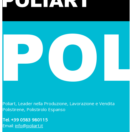
Poliart, Leader nella Produzione, Lavorazione e Vendita
Polistirene, Polistirolo Espanso
Tel. +39 0583 980115
Email:
info@poliart.it