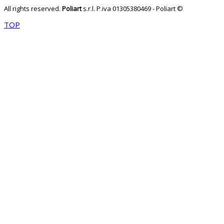
All rights reserved.
Poliart
s.r.l.
P.iva 01305380469 - Poliart ©
TOP