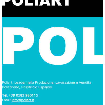
Poliart, Leader nella Produzione, Lavorazione e Vendita
Polistirene, Polistirolo Espanso
Tel. +39 0583 980115
Email:
info@poliart.it