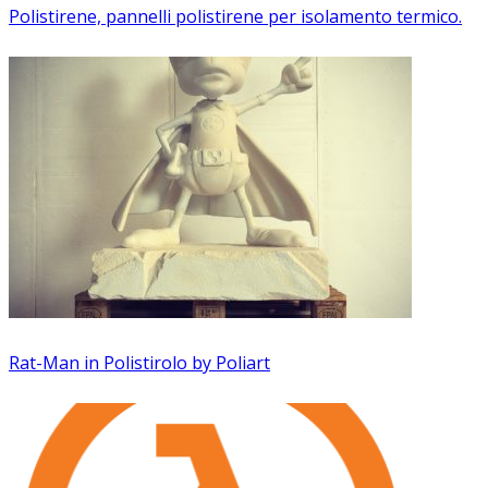
Polistirene, pannelli polistirene per isolamento termico.
Rat-Man in Polistirolo by Poliart