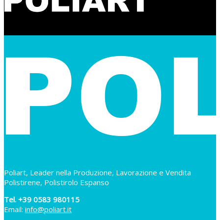
Poliart, Leader nella Produzione, Lavorazione e Vendita
Polistirene, Polistirolo Espanso
Tel. +39 0583 980115
Email:
info@poliart.it