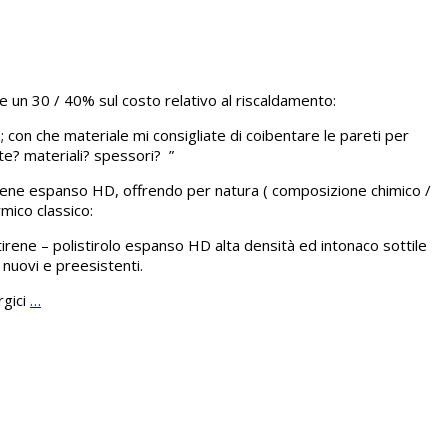
e un 30 / 40% sul costo relativo al riscaldamento:
con che materiale mi consigliate di coibentare le pareti per
te? materiali? spessori? ”
istirene espanso HD, offrendo per natura ( composizione chimico /
mico classico:
stirene – polistirolo espanso HD alta densità ed intonaco sottile
, nuovi e preesistenti.
rgici
…