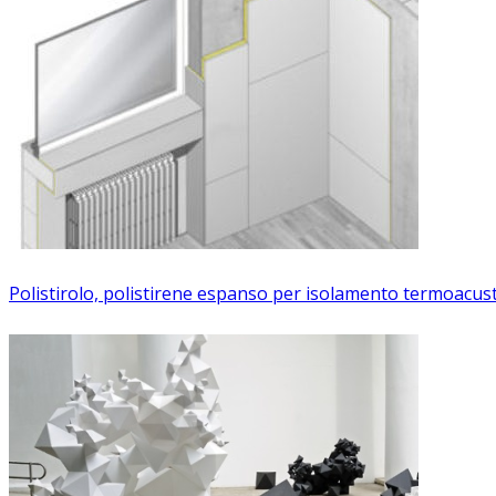
Polistirolo, polistirene espanso per isolamento termoacusti