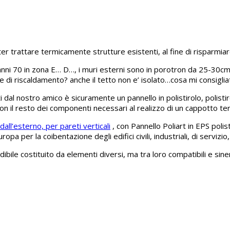
r trattare termicamente strutture esistenti, al fine di risparmiar
nni 70 in zona E… D…, i muri esterni sono in porotron da 25-30cm; 
 di riscaldamento? anche il tetto non e’ isolato…cosa mi consiglia
cati dal nostro amico è sicuramente un pannello in polistirolo, pol
on il resto dei componenti necessari al realizzo di un cappotto ter
all’esterno, per pareti verticali
, con Pannello Poliart in EPS poli
ropa per la coibentazione degli edifici civili, industriali, di servizio
ibile costituito da elementi diversi, ma tra loro compatibili e sine